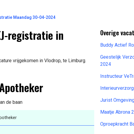
tratie Maandag 30-04-2024
-registratie in
Overige vacat
Buddy Actief R
Geestelijk Verz
ature vrijgekomen in Vlodrop, te Limburg.
2024
Instructeur Ve
 Apotheker
Interieurverzor
Jurist Omgevin
van de baan
Maatje Abrona 
Apotheker
Oproepkracht Ba