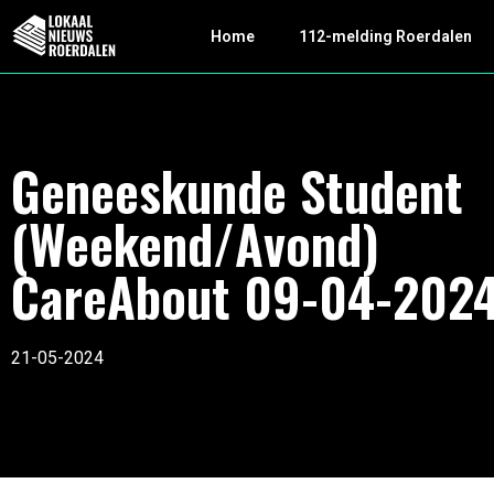
Home
112-melding Roerdalen
Geneeskunde Student
(Weekend/Avond)
CareAbout 09-04-202
21-05-2024