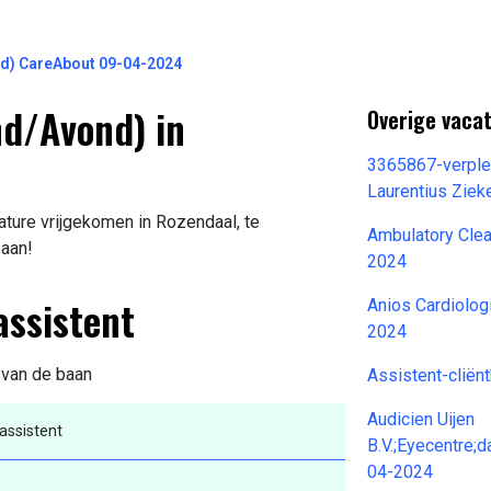
d) CareAbout 09-04-2024
d/Avond) in
Overige vacat
3365867-verplee
Laurentius Zie
ature vrijgekomen in Rozendaal, te
Ambulatory Cle
baan!
2024
assistent
Anios Cardiolog
2024
s van de baan
Assistent-clië
Audicien Uijen
assistent
B.V.;Eyecentre;
04-2024