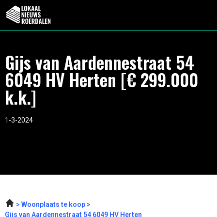
Gijs van Aardennestraat 54
6049 HV Herten [€ 299.000
k.k.]
1-3-2024
Woonplaats te koop
Gijs van Aardennestraat 54 6049 HV Herten