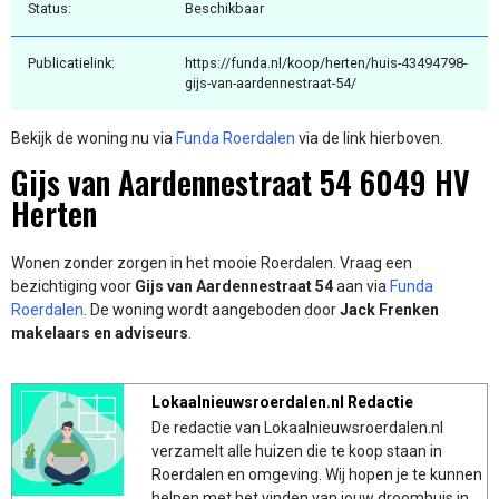
Status:
Beschikbaar
Publicatielink:
https://funda.nl/koop/herten/huis-43494798-
gijs-van-aardennestraat-54/
Bekijk de woning nu via
Funda Roerdalen
via de link hierboven.
Gijs van Aardennestraat 54 6049 HV
Herten
Wonen zonder zorgen in het mooie Roerdalen. Vraag een
bezichtiging voor
Gijs van Aardennestraat 54
aan via
Funda
Roerdalen
. De woning wordt aangeboden door
Jack Frenken
makelaars en adviseurs
.
Lokaalnieuwsroerdalen.nl Redactie
De redactie van Lokaalnieuwsroerdalen.nl
verzamelt alle huizen die te koop staan in
Roerdalen en omgeving. Wij hopen je te kunnen
helpen met het vinden van jouw droomhuis in