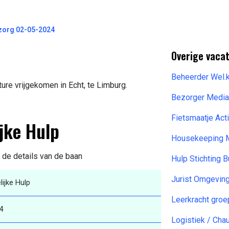
lzorg 02-05-2024
Overige vacat
Beheerder Wel.
ure vrijgekomen in Echt, te Limburg.
Bezorger Media
Fietsmaatje Ac
jke Hulp
Housekeeping 
r de details van de baan
Hulp Stichting
Jurist Omgevin
ijke Hulp
Leerkracht gro
4
Logistiek / Ch