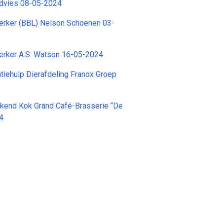
dvies 08-05-2024
ker (BBL) Nelson Schoenen 03-
rker A.S. Watson 16-05-2024
iehulp Dierafdeling Franox Groep
rkend Kok Grand Café-Brasserie “De
4