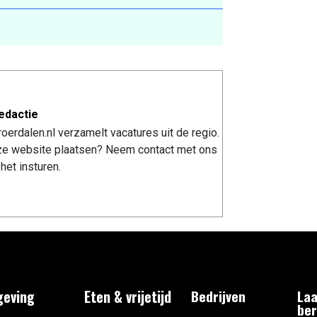
edactie
erdalen.nl verzamelt vacatures uit de regio.
nze website plaatsen? Neem contact met ons
het insturen.
eving
Eten & vrijetijd
Bedrijven
Laa
ber