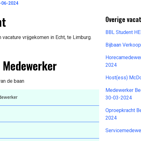
2-06-2024
ht
Overige vacat
BBL Student H
vacature vrijgekomen in Echt, te Limburg.
Bijbaan Verko
Horecamedewer
es Medewerker
2024
Host(ess) McDo
 van de baan
Medewerker Bedi
dewerker
30-03-2024
Oproepkracht Be
2024
Servicemedewer