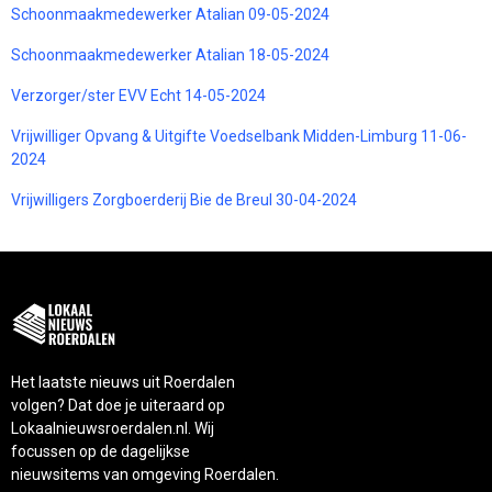
Schoonmaakmedewerker Atalian 09-05-2024
Schoonmaakmedewerker Atalian 18-05-2024
Verzorger/ster EVV Echt 14-05-2024
Vrijwilliger Opvang & Uitgifte Voedselbank Midden-Limburg 11-06-
2024
Vrijwilligers Zorgboerderij Bie de Breul 30-04-2024
Het laatste nieuws uit Roerdalen
volgen? Dat doe je uiteraard op
Lokaalnieuwsroerdalen.nl. Wij
focussen op de dagelijkse
nieuwsitems van omgeving Roerdalen.