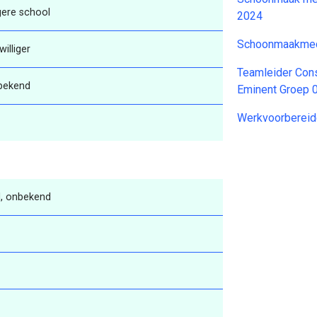
gere school
2024
Schoonmaakmed
jwilliger
Teamleider Cons
bekend
Eminent Groep 
Werkvoorbereid
, onbekend