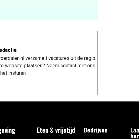
edactie
erdalen.nl verzamelt vacatures uit de regio.
nze website plaatsen? Neem contact met ons
het insturen.
eving
Eten & vrijetijd
Bedrijven
Laa
ber