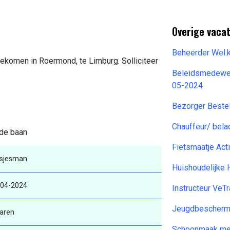
Overige vacat
Beheerder Wel.
gekomen in Roermond, te Limburg. Solliciteer
Beleidsmedewer
05-2024
Bezorger Beste
Chauffeur/ bel
 de baan
Fietsmaatje Ac
usjesman
Huishoudelijke 
-04-2024
Instructeur Ve
Jeugdbescherme
aren
Schoonmaak med