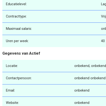
Educatielevel:
La
Contracttype:
Vri
Maximaal salaris:
on
Uren per week:
40
Gegevens van Actief
Locatie:
onbekend, onbekend
Contactpersoon:
onbekend onbekend
Email:
onbekend
Website:
onbekend