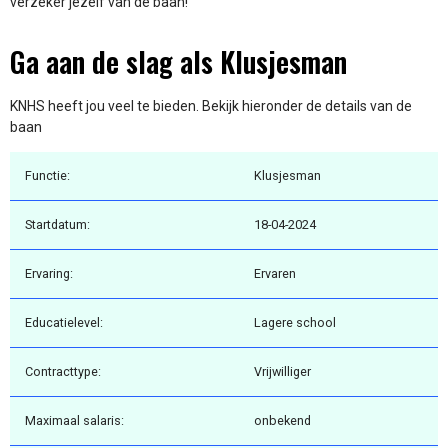
verzeker jezelf van de baan!
Ga aan de slag als Klusjesman
KNHS heeft jou veel te bieden. Bekijk hieronder de details van de
baan
Functie:
Klusjesman
Startdatum:
18-04-2024
Ervaring:
Ervaren
Educatielevel:
Lagere school
Contracttype:
Vrijwilliger
Maximaal salaris:
onbekend