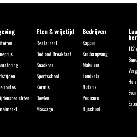
eving
Eten & vrijetijd
Bedrijven
Laa
ber
Kapper
iteiten
Restaurant
112 
Kinderopvang
neprijs
Bed and Breakfast
Bane
Makelaar
omstoring
Snackbar
Verg
Tandarts
dstijden
Sportschool
Huiz
Notaris
elroutes
Kermis
Eve
Pedicure
ijdensberichten
Bowlen
Exte
Rijschool
melmarkt
Massage