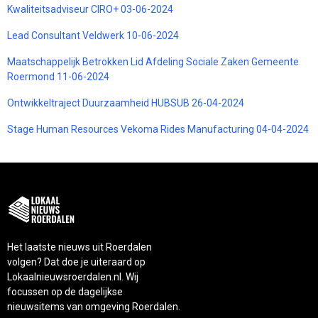
Kwaliteitsadviseur CIRO+ 03-06-2024
Lead Consultant Veldwerk 10-06-2024
Maatschappelijk Betrokken Lid Afdeling Sociale Zaken Gemeente
Roermond 11-06-2024
Ontwikkeltraject Duurzaamheid HUBSUB 26-04-2024
Stage Human Resources Vekoma Rides Manufacturing 04-04-2024
Het laatste nieuws uit Roerdalen
volgen? Dat doe je uiteraard op
Lokaalnieuwsroerdalen.nl. Wij
focussen op de dagelijkse
nieuwsitems van omgeving Roerdalen.