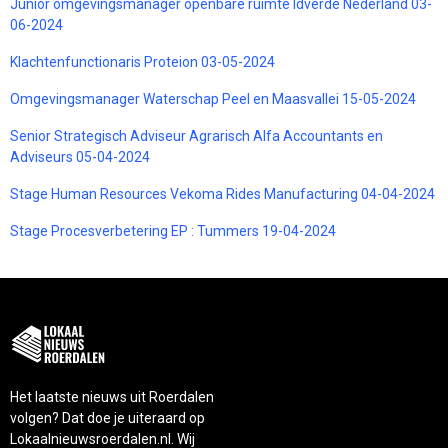
Junior omgevingsmanager openbare ruimte Idverde Nederland 03-
06-2024
Klachtenfunctionaris Proteion 03-05-2024
Omgevingsmanager Waterschap Peel en Maasvallei 15-05-2024
Senior Strategisch Adviseur Agrarisch Alfa Accountants en
Adviseurs 05-04-2024
Stage Human Resources Vekoma Rides Manufacturing 04-04-2024
Stage Procesverbetering EP : Tummers 19-04-2024
Het laatste nieuws uit Roerdalen
volgen? Dat doe je uiteraard op
Lokaalnieuwsroerdalen.nl. Wij