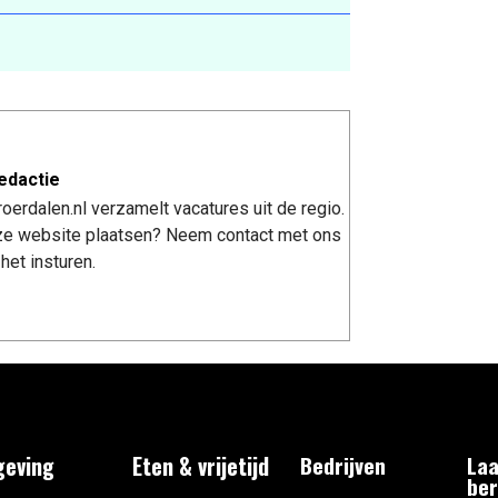
edactie
erdalen.nl verzamelt vacatures uit de regio.
nze website plaatsen? Neem contact met ons
het insturen.
eving
Eten & vrijetijd
Bedrijven
Laa
ber