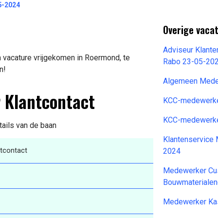
5-2024
Overige vacat
Adviseur Klant
 vacature vrijgekomen in Roermond, te
Rabo 23-05-20
n!
Algemeen Medew
 Klantcontact
KCC-medewerke
KCC-medewerke
tails van de baan
Klantenservice
tcontact
2024
Medewerker Cus
Bouwmaterialen
Medewerker Kas