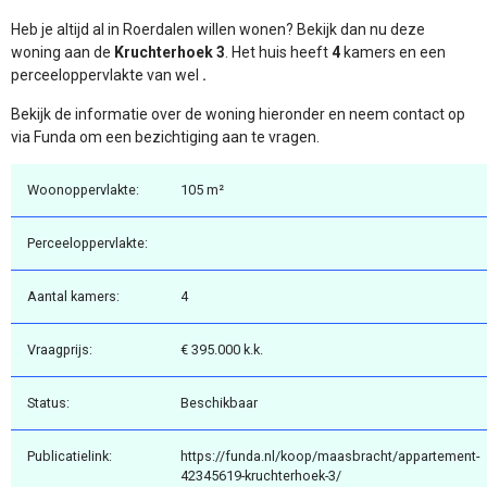
Heb je altijd al in Roerdalen willen wonen? Bekijk dan nu deze
woning aan de
Kruchterhoek 3
. Het huis heeft
4
kamers en een
perceeloppervlakte van wel
.
Bekijk de informatie over de woning hieronder en neem contact op
via Funda om een bezichtiging aan te vragen.
Woonoppervlakte:
105 m²
Perceeloppervlakte:
Aantal kamers:
4
Vraagprijs:
€ 395.000 k.k.
Status:
Beschikbaar
Publicatielink:
https://funda.nl/koop/maasbracht/appartement-
42345619-kruchterhoek-3/