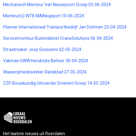
Mechanisch Monteur Van Nieuwpoort Groep 02-06-2024
Monteur(s) WTB MAINsupport 10-06-2024
Planner Internationaal Transportbedrijf Jan Dohmen 25-04-2024
Servicemonteur Buitendienst CraneSolutions 06-04-2024
Straatmaker Joop Goossens 02-05-2024
Vakman GWW Hendrickx Beheer 30-04-2024
Wasserijmedewerker Randstad 27-05-2024
ZZP Bouwkundig Uitvoerder Eminent Groep 14-05-2024
Het laatste nieuws uit Roerdalen