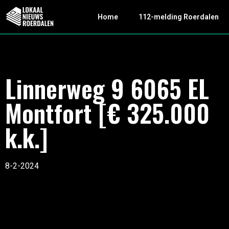
Home
112-melding Roerdalen
Linnerweg 9 6065 EL
Montfort [€ 325.000
k.k.]
8-2-2024