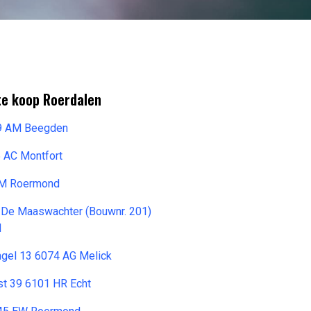
te koop Roerdalen
99 AM Beegden
5 AC Montfort
SM Roermond
 De Maaswachter (Bouwnr. 201)
d
ngel 13 6074 AG Melick
t 39 6101 HR Echt