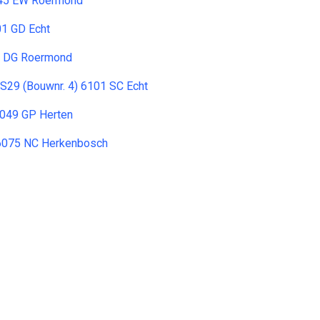
045 EW Roermond
01 GD Echt
45 DG Roermond
 S29 (Bouwnr. 4) 6101 SC Echt
6049 GP Herten
 6075 NC Herkenbosch