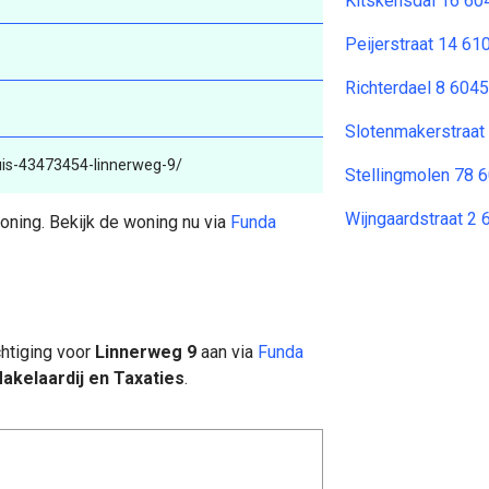
Kitskensdal 16 6
Peijerstraat 14 61
Richterdael 8 60
Slotenmakerstraat
uis-43473454-linnerweg-9/
Stellingmolen 78 
Wijngaardstraat 2
ning. Bekijk de woning nu via
Funda
htiging voor
Linnerweg 9
aan via
Funda
kelaardij en Taxaties
.