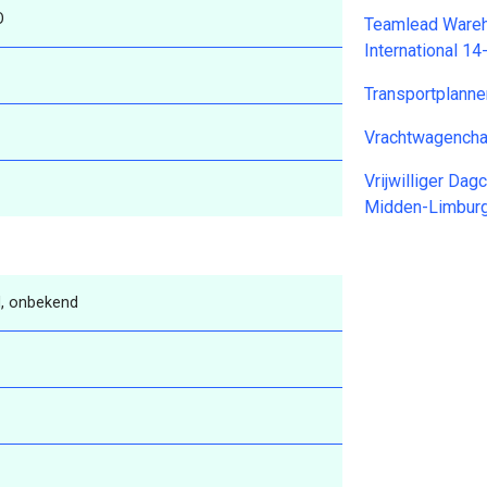
O
Teamlead Wareh
International 1
Transportplann
Vrachtwagencha
Vrijwilliger Da
Midden-Limbur
, onbekend