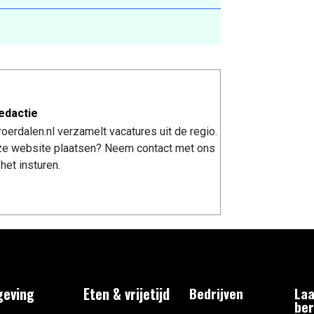
edactie
erdalen.nl verzamelt vacatures uit de regio.
nze website plaatsen? Neem contact met ons
het insturen.
eving
Eten & vrijetijd
Bedrijven
Laa
ber