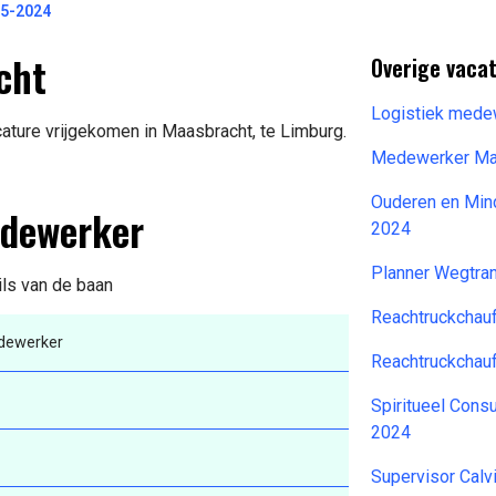
05-2024
cht
Overige vacat
Logistiek mede
ture vrijgekomen in Maasbracht, te Limburg.
Medewerker Mag
Ouderen en Min
edewerker
2024
Planner Wegtran
ils van de baan
Reachtruckchau
dewerker
Reachtruckchau
Spiritueel Cons
2024
Supervisor Calv