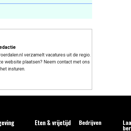
edactie
erdalen.nl verzamelt vacatures uit de regio.
nze website plaatsen? Neem contact met ons
het insturen.
eving
Eten & vrijetijd
Bedrijven
Laa
ber