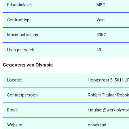
Educatielevel:
MBO
Contracttype:
Vast
Maximaal salaris:
3057
Uren per week:
40
Gegevens van Olympia
Locatie:
Hoogstraat 5, 5611 J
Contactpersoon:
Robbin Titulaer Robbin
Email:
r.titulaer@werk.olympi
Website:
onbekend