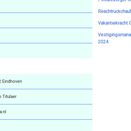
Reachtruckchau
Vakantiekracht
Vestigingsmana
2024
P, Eindhoven
 Titulaer
a.nl