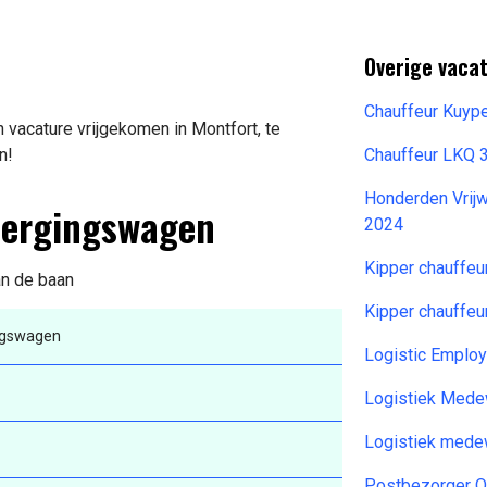
Overige vacat
Chauffeur Kuyp
vacature vrijgekomen in Montfort, te
n!
Chauffeur LKQ 
Honderden Vrijw
 Bergingswagen
2024
Kipper chauffeu
an de baan
Kipper chauffeu
ngswagen
Logistic Emplo
Logistiek Mede
Logistiek mede
Postbezorger O