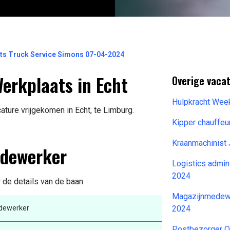
ats Truck Service Simons 07-04-2024
erkplaats in Echt
Overige vacat
Hulpkracht Wee
ture vrijgekomen in Echt, te Limburg.
Kipper chauffeu
Kraanmachinist
edewerker
Logistics admin
2024
r de details van de baan
Magazijnmedewe
dewerker
2024
Postbezorger O