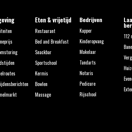
eving
Eten & vrijetijd
Bedrijven
Laa
ber
Kapper
iteiten
Restaurant
112 
Kinderopvang
neprijs
Bed and Breakfast
Bane
Makelaar
omstoring
Snackbar
Verg
Tandarts
dstijden
Sportschool
Huiz
Notaris
elroutes
Kermis
Eve
Pedicure
ijdensberichten
Bowlen
Exte
Rijschool
melmarkt
Massage