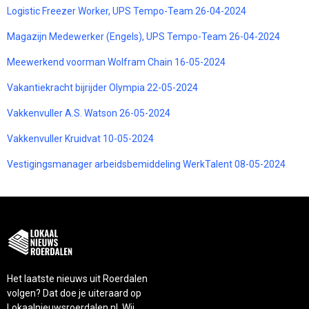
Logistic Freezer Worker, UPS Tempo-Team 26-04-2024
Magazijn Medewerker (Engels), UPS Tempo-Team 26-04-2024
Meewerkend voorman Wolfram Chain 16-05-2024
Vakantiekracht bijrijder Olympia 22-05-2024
Vakkenvuller A.S. Watson 26-05-2024
Vakkenvuller Kruidvat 10-05-2024
Vestigingsmanager arbeidsbemiddeling WerkTalent 08-05-2024
Het laatste nieuws uit Roerdalen
volgen? Dat doe je uiteraard op
Lokaalnieuwsroerdalen.nl. Wij