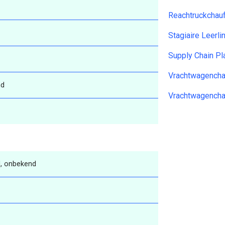
Reachtruckchau
Stagiaire Leerl
Supply Chain P
Vrachtwagencha
nd
Vrachtwagencha
, onbekend