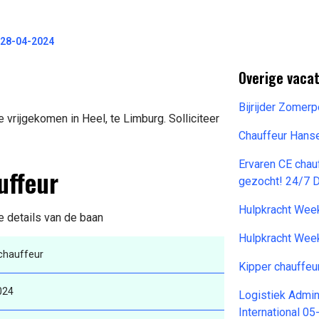
 28-04-2024
Overige vacat
Bijrijder Zome
 vrijgekomen in Heel, te Limburg. Solliciteer
Chauffeur Hans
Ervaren CE chauf
uffeur
gezocht! 24/7 
Hulpkracht Wee
de details van de baan
Hulpkracht Wee
chauffeur
Kipper chauffeu
024
Logistiek Admi
International 0