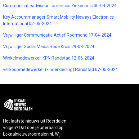
Communicatieadviseur Laurentius Ziekenhuis 30-04-2024
Key Accountmanager Smart Mobility Neways Electronics
International 02-05-2024
Vrijwilliger Communicatie Actief Roermond 17-04-2024
Vrijwilliger Social Media Rode Kruis 29-03-2024
Winkelmedewerker, KPN Randstad 12-06-2024
verkoopmedewerker (kinderkleding) Randstad 07-05-2024
Het laatste nieuws uit Roerdalen
volgen? Dat doe je uiteraard op
Lokaalnieuwsroerdalen.nl. Wij