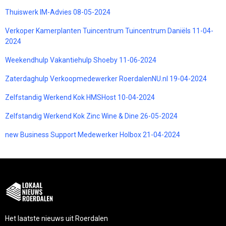
Thuiswerk IM-Advies 08-05-2024
Verkoper Kamerplanten Tuincentrum Tuincentrum Daniëls 11-04-
2024
Weekendhulp Vakantiehulp Shoeby 11-06-2024
Zaterdaghulp Verkoopmedewerker RoerdalenNU.nl 19-04-2024
Zelfstandig Werkend Kok HMSHost 10-04-2024
Zelfstandig Werkend Kok Zinc Wine & Dine 26-05-2024
new Business Support Medewerker Holbox 21-04-2024
Het laatste nieuws uit Roerdalen