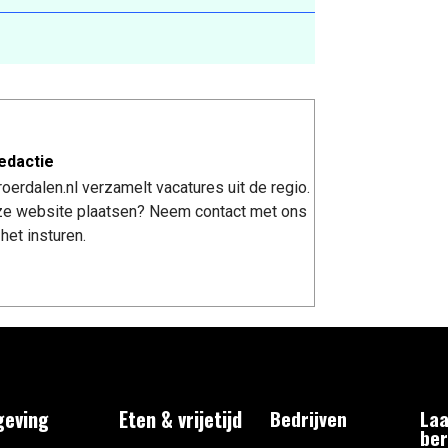
edactie
erdalen.nl verzamelt vacatures uit de regio.
nze website plaatsen? Neem contact met ons
het insturen.
eving
Eten & vrijetijd
Bedrijven
Laa
ber