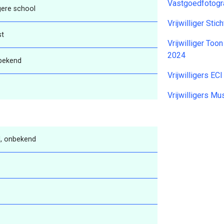
Vastgoedfotogr
gere school
Vrijwilliger Sti
st
Vrijwilliger To
2024
bekend
Vrijwilligers E
Vrijwilligers 
, onbekend