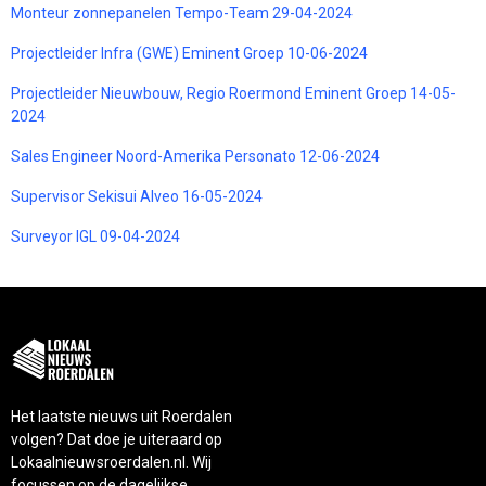
Monteur zonnepanelen Tempo-Team 29-04-2024
Projectleider Infra (GWE) Eminent Groep 10-06-2024
Projectleider Nieuwbouw, Regio Roermond Eminent Groep 14-05-
2024
Sales Engineer Noord-Amerika Personato 12-06-2024
Supervisor Sekisui Alveo 16-05-2024
Surveyor IGL 09-04-2024
Het laatste nieuws uit Roerdalen
volgen? Dat doe je uiteraard op
Lokaalnieuwsroerdalen.nl. Wij
focussen op de dagelijkse