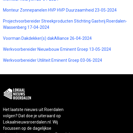
Monteur Zonnepanelen HVP HVP Duurzaamheid 23-05-2024
Projectvoorbereider Streekproducten Stichting Gastvrij Roerdalen-
Wassenberg 17-04-2024
Voorman Dakdekker(s) dakAlliance 26-04-2024
Werkvoorbereider Nieuwbouw Eminent Groep 13-05-2024
Werkvoorbereider Utiliteit Eminent Groep 03-06-2024
Het laatste nieuws uit Roerdalen
volgen? Dat doe je uiteraard op
Lokaalnieuwsroerdalen.nl. Wij
focussen op de dagelijkse