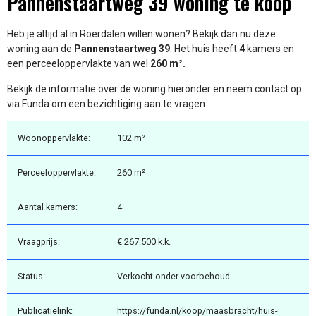
Pannenstaartweg 39 woning te koop
Heb je altijd al in Roerdalen willen wonen? Bekijk dan nu deze
woning aan de
Pannenstaartweg 39
. Het huis heeft
4
kamers en
een perceeloppervlakte van wel
260 m².
Bekijk de informatie over de woning hieronder en neem contact op
via Funda om een bezichtiging aan te vragen.
Woonoppervlakte:
102 m²
Perceeloppervlakte:
260 m²
Aantal kamers:
4
Vraagprijs:
€ 267.500 k.k.
Status:
Verkocht onder voorbehoud
Publicatielink:
https://funda.nl/koop/maasbracht/huis-