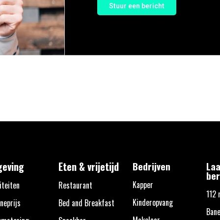
Stuur een bericht
eving
Eten & vrijetijd
Bedrijven
Laa
ber
Kapper
iteiten
Restaurant
112 
Kinderopvang
neprijs
Bed and Breakfast
Bane