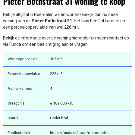
Pieter Bothstraat 31 woning te koop
Heb je altijd al in Roerdalen willen wonen? Bekijk dan nu deze
woning aan de
Pieter Bothstraat 31
. Het huis heeft
4
kamers en
een perceeloppervlakte van wel
226 m².
Bekijk de informatie over de woning hieronder en neem contact op
via Funda om een bezichtiging aan te vragen.
Woonoppervlakte:
105 m²
Perceeloppervlakte:
226 m²
Aantal kamers:
4
Vraagprijs:
€ 189.000 k.k.
Status:
Onder bod
Publicatielink:
https://funda.nl/koop/roermond/huis-