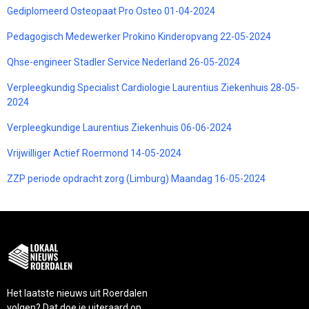
Gediplomeerd Osteopaat Pro Osteo 01-04-2024
Pedagogisch Medewerker Prokino Kinderopvang 22-05-2024
Qhse-engineer Stadler Service Nederland 26-05-2024
Verpleegkundig Specialist Cardiologie Laurentius Ziekenhuis 28-05-
2024
Verpleegkundige Laurentius Ziekenhuis 06-06-2024
Vrijwilliger Actief Roermond 14-05-2024
ZZP periode opdracht zorg (Limburg) Maandag 16-05-2024
Het laatste nieuws uit Roerdalen
volgen? Dat doe je uiteraard op