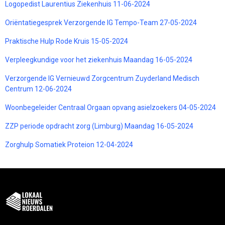
Logopedist Laurentius Ziekenhuis 11-06-2024
Oriëntatiegesprek Verzorgende IG Tempo-Team 27-05-2024
Praktische Hulp Rode Kruis 15-05-2024
Verpleegkundige voor het ziekenhuis Maandag 16-05-2024
Verzorgende IG Vernieuwd Zorgcentrum Zuyderland Medisch
Centrum 12-06-2024
Woonbegeleider Centraal Orgaan opvang asielzoekers 04-05-2024
ZZP periode opdracht zorg (Limburg) Maandag 16-05-2024
Zorghulp Somatiek Proteion 12-04-2024