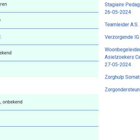
aren
Stagiaire Pedag
26-05-2024
O
Teamleider A.S
t
Verzorgende I
Woonbegeleider
ekend
Asielzoekers Ce
27-05-2024
Zorghulp Somat
Zorgondersteun
, onbekend