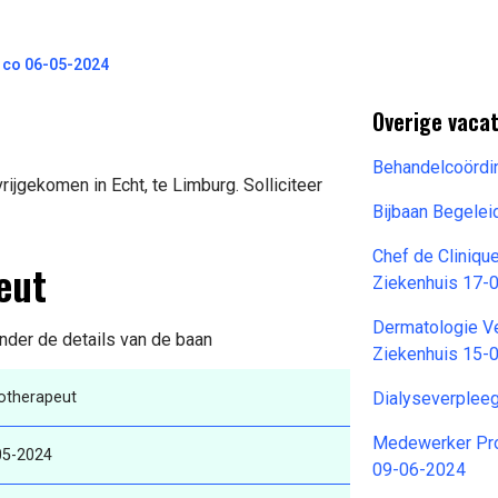
& co 06-05-2024
Overige vacat
Behandelcoördi
ijgekomen in Echt, te Limburg. Solliciteer
Bijbaan Begele
Chef de Cliniqu
eut
Ziekenhuis 17-
Dermatologie V
onder de details van de baan
Ziekenhuis 15-
iotherapeut
Dialyseverplee
Medewerker Pro
05-2024
09-06-2024