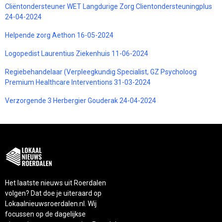
Cliëntondersteuner WET Langdurige Zorg Clientondersteuningplus
24-04-2024
Helpende zorg Aethon 16-05-2024
Logopedist Laurentius Ziekenhuis 11-06-2024
Regiebehandelaar (Verpleegkundig Specialist, GZ Psycholoog
Premium Healthcare Interventions 31-03-2024
Verzorgende 3 Herbergier Gouderak 24-04-2024
Het laatste nieuws uit Roerdalen
volgen? Dat doe je uiteraard op
Lokaalnieuwsroerdalen.nl. Wij
focussen op de dagelijkse