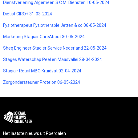
Dienstverlening Algemeen S.C.M. Diensten 10-05-2024
Diëtist CIRO+ 31-03-2024
Fysiotherapeut Fysiotherapie Jetten & co 06-05-2024
Marketing Stagiair CareAbout 30-05-2024
Sheq Engineer Stadler Service Nederland 22-05-2024
Stages Waterschap Peel en Maasvallei 28-04-2024
Stagiair Retail MBO Kruidvat 02-04-2024
Zorgondersteuner Proteion 06-05-2024
Het laatste nieuws uit Roerdalen