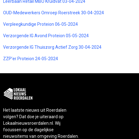
Leerbaan Retail MBO Kruidvat 03-04-2024
OUD-Medewerkers Omroep Roerstreek 30-04-2024
Verpleegkundige Proteion 06-05-2024
Verzorgende IG Avond Proteion 05-05-2024
Verzorgende IG Thuiszorg Actief Zorg 30-04-2024
ZZP’er Proteion 24-05-2024
Het laatste nieuws uit Roerdalen
volgen? Dat doe je uiteraard op
Lokaalnieuwsroerdalen.nl. Wij
focussen op de dagelijkse
nieuwsitems van omgeving Roerdalen.