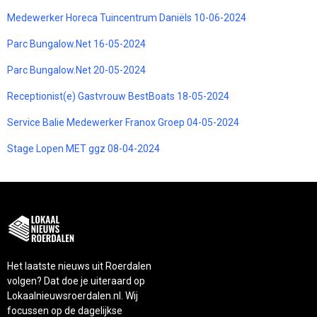
Medewerker Horeca Tuincentrum Daniëls 10-06-2024
Parc Bungalow.Net 16-05-2024
Parc Bungalow.Net 20-05-2024
Receptionist(e) Gastvrouw BestBoats 18-05-2024
Service Balie Medewerker Franox Groep 04-05-2024
Stage Lopen MET ggz 08-04-2024
Het laatste nieuws uit Roerdalen
volgen? Dat doe je uiteraard op
Lokaalnieuwsroerdalen.nl. Wij
focussen op de dagelijkse