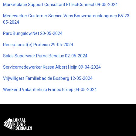
Marketplace Support Consultant EffectConnect 09-05-2024
Medewerker Customer Service Veris Bouwmaterialengroep BV 23-
05-2024
Parc Bungalow.Net 20-05-2024
Receptionist(e) Proteion 29-05-2024
Sales Supervisor Puma Benelux 02-05-2024
Servicemedewerker Kassa Albert Heijn 09-04-2024
Vrijwilligers Familiebad de Bosberg 12-05-2024
Weekend Vakantiehulp Franox Groep 04-05-2024