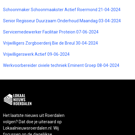
Schoonmaker Schoonmaakster Actief Roermond 21-04-2024
Senior Regisseur Duurzaam Onderhoud Maandag 03-04-2024
Servicemedewerker Facilitair Proteion 07-06-2024
Vrijwilligers Zorgboerderij Bie de Breul 30-04-2024
Vrijwilligerswerk Actief 09-06-2024
Werkvoorbereider civiele techniek Eminent Groep 08-04-2024
Het laatste nieuws uit Roerdalen
volgen? Dat doe je uiteraard op
Lokaalnieuwsroerdalen.nl. Wij
focussen op de dagelijkse