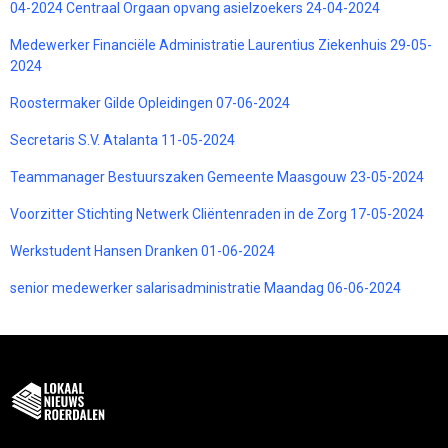
04-2024 Centraal Orgaan opvang asielzoekers 24-04-2024
Medewerker Financiële Administratie Laurentius Ziekenhuis 29-05-
2024
Roostermaker Gilde Opleidingen 07-06-2024
Secretaris S.V. Atalanta 11-05-2024
Teammanager Bestuurszaken Gemeente Maasgouw 23-05-2024
Voorzitter Stichting Netwerk Cliëntenraden in de Zorg 17-05-2024
Werkstudent Hansen Dranken 01-06-2024
senior medewerker salarisadministratie Maandag 06-06-2024