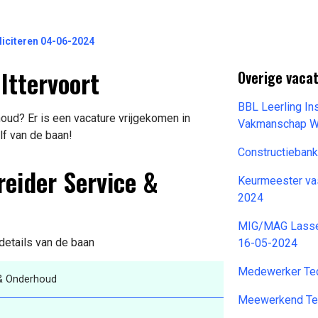
iciteren 04-06-2024
Ittervoort
Overige vacat
BBL Leerling In
ud? Er is een vacature vrijgekomen in
Vakmanschap W
lf van de baan!
Constructieban
reider Service &
Keurmeester va
2024
MIG/MAG Lasser
 details van de baan
16-05-2024
Medewerker Tec
 & Onderhoud
Meewerkend Te