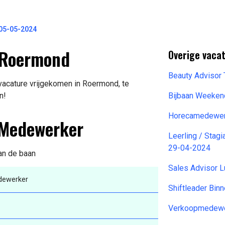
05-05-2024
 Roermond
Overige vacat
Beauty Advisor
vacature vrijgekomen in Roermond, te
n!
Bijbaan Weeken
Horecamedewer
y Medewerker
Leerling / Stag
29-04-2024
van de baan
Sales Advisor L
edewerker
Shiftleader Bin
Verkoopmedewe