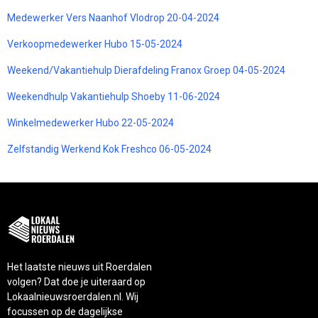
Medewerker Vers Naanhof Vlodrop 20-04-2024
Verkoopmedewerker Hubo 15-05-2024
Weekend/Vakantiehulp Dierafdeling Franox Groep 04-05-2024
Weekendhulp Vakantiehulp Shoeby 11-06-2024
Winkelmedewerker Hubo 22-05-2024
Zelfstandig Werkend Kok Freshco 06-05-2024
Het laatste nieuws uit Roerdalen
volgen? Dat doe je uiteraard op
Lokaalnieuwsroerdalen.nl. Wij
focussen op de dagelijkse