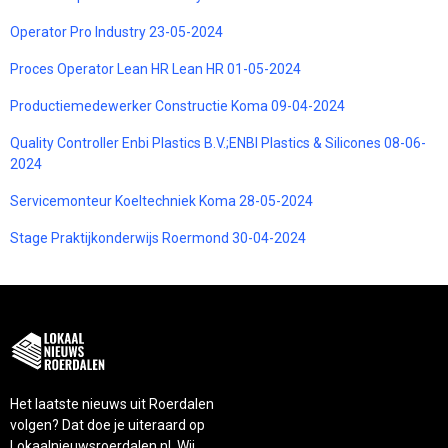
Operator Pro Industry 23-05-2024
Proces Operator Lean HR Lean HR 01-05-2024
Productiemedewerker Constructie Koma 09-04-2024
Quality Controller Enbi Plastics B.V.;ENBI Plastics & Silicones 08-06-
2024
Servicemonteur Koeltechniek Koma 28-05-2024
Stage Praktijkonderwijs Roermond 30-04-2024
Het laatste nieuws uit Roerdalen
volgen? Dat doe je uiteraard op
Lokaalnieuwsroerdalen.nl. Wij