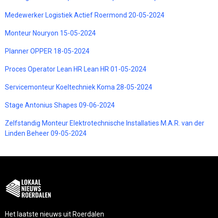
Medewerker Logistiek Actief Roermond 20-05-2024
Monteur Nouryon 15-05-2024
Planner OPPER 18-05-2024
Proces Operator Lean HR Lean HR 01-05-2024
Servicemonteur Koeltechniek Koma 28-05-2024
Stage Antonius Shapes 09-06-2024
Zelfstandig Monteur Elektrotechnische Installaties M.A.R. van der
Linden Beheer 09-05-2024
Het laatste nieuws uit Roerdalen