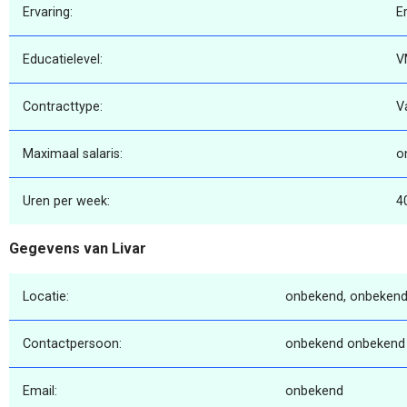
Ervaring:
E
Educatielevel:
V
Contracttype:
V
Maximaal salaris:
o
Uren per week:
4
Gegevens van Livar
Locatie:
onbekend, onbekend
Contactpersoon:
onbekend onbekend
Email:
onbekend