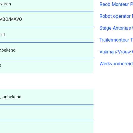
rvaren
Reob Monteur P
Robot operator 
MBO/MAVO
Stage Antonius
ast
Trailermonteur 
nbekend
Vakman/Vrouw 
Werkvoorbereid
0
, onbekend