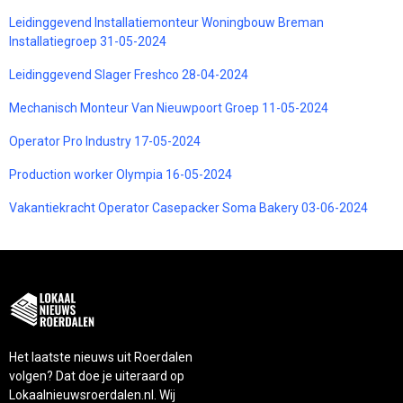
Leidinggevend Installatiemonteur Woningbouw Breman
Installatiegroep 31-05-2024
Leidinggevend Slager Freshco 28-04-2024
Mechanisch Monteur Van Nieuwpoort Groep 11-05-2024
Operator Pro Industry 17-05-2024
Production worker Olympia 16-05-2024
Vakantiekracht Operator Casepacker Soma Bakery 03-06-2024
Het laatste nieuws uit Roerdalen
volgen? Dat doe je uiteraard op
Lokaalnieuwsroerdalen.nl. Wij