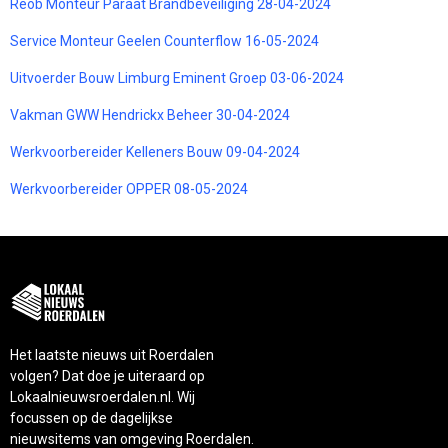
Reob Monteur Paraat Brandbeveiliging 28-04-2024
Service Monteur Geelen Counterflow 16-05-2024
Uitvoerder Bouw Limburg Eminent Groep 03-06-2024
Vakman GWW Hendrickx Beheer 30-04-2024
Werkvoorbereider Kelleners Bouw 09-04-2024
Werkvoorbereider OPPER 08-05-2024
Het laatste nieuws uit Roerdalen
volgen? Dat doe je uiteraard op
Lokaalnieuwsroerdalen.nl. Wij
focussen op de dagelijkse
nieuwsitems van omgeving Roerdalen.