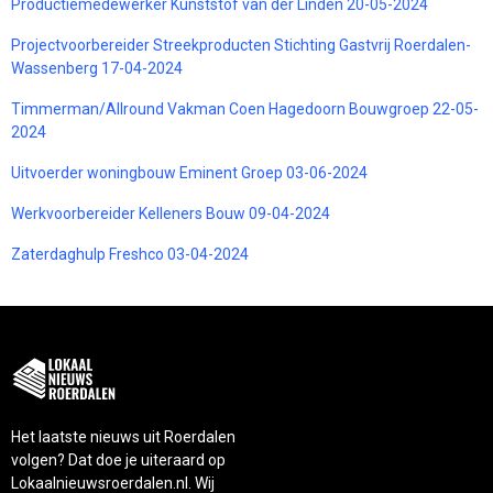
Productiemedewerker Kunststof van der Linden 20-05-2024
Projectvoorbereider Streekproducten Stichting Gastvrij Roerdalen-
Wassenberg 17-04-2024
Timmerman/Allround Vakman Coen Hagedoorn Bouwgroep 22-05-
2024
Uitvoerder woningbouw Eminent Groep 03-06-2024
Werkvoorbereider Kelleners Bouw 09-04-2024
Zaterdaghulp Freshco 03-04-2024
Het laatste nieuws uit Roerdalen
volgen? Dat doe je uiteraard op
Lokaalnieuwsroerdalen.nl. Wij