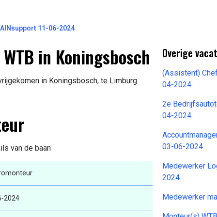
MAINsupport 11-06-2024
n WTB in Koningsbosch
Overige vacat
(Assistent) Che
vrijgekomen in Koningsbosch, te Limburg.
04-2024
2e Bedrijfsauto
teur
04-2024
Accountmanager 
03-06-2024
ils van de baan
Medewerker Log
tromonteur
2024
Medewerker mag
6-2024
Monteur(s) WT