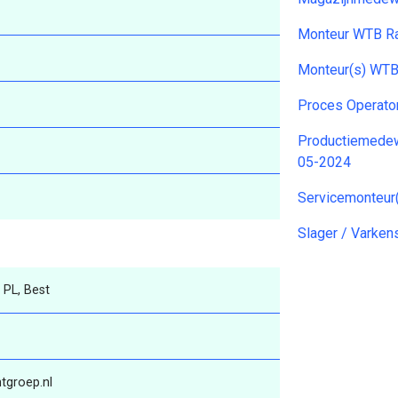
Monteur WTB R
Monteur(s) WT
Proces Operato
Productiemedew
05-2024
Servicemonteur
Slager / Varken
 PL, Best
groep.nl