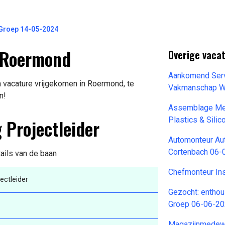
Groep 14-05-2024
n Roermond
Overige vacat
Aankomend Serv
n vacature vrijgekomen in Roermond, te
Vakmanschap W
n!
Assemblage Med
 Projectleider
Plastics & Sili
Automonteur Aut
Cortenbach 06-
tails van de baan
Chefmonteur In
ectleider
Gezocht: enthou
Groep 06-06-2
Magazijnmedewe