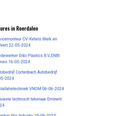
ures in Roerdalen
icemonteur CV-Ketels Werk en
eert 22-05-2024
ewerker Enbi Plastics B.V.;ENBI
cones 16-05-2024
obedrijf Cortenbach Autobedrijf
05-2024
stallatietechniek VNOM 06-06-2024
siaste technisch tekenaar Eminent
024
rker Pro Industry 10-06-2024