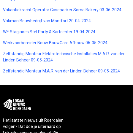
Vakantiekracht Operator Casepacker Soma Bakery 03-06-2024
Vakman Bouwbedrijf van Montfort 20-04-2024
WE Stagiaires Stel Party & Kartcenter 19-04-2024
Werkvoorbereider Bouw BouwCare Afbouw 06-05-2024
Zelfstandig Monteur Elektrotechnische Installaties M.A.R. van der
Linden Beheer 09-05-2024
Zelfstandig Monteur M.A.R. van der Linden Beheer 09-05-2024
Het laatste nieuws uit Roerdalen
volgen? Dat doe je uiteraard op
Lokaalnieuwsroerdalen.nl. Wij